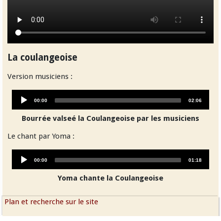
La coulangeoise
Version musiciens :
Audio
Current
Total
00:00
02:06
Player
time
duration
Bourrée valseé la Coulangeoise par les musiciens
Le chant par Yoma :
Audio
Current
Total
00:00
01:18
Player
time
duration
Yoma chante la Coulangeoise
Plan et recherche sur le site