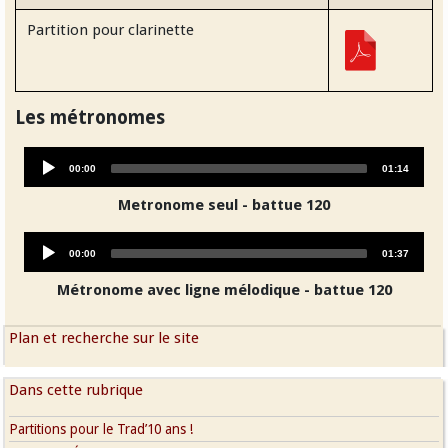
Partition pour clarinette
Les métronomes
Audio
Current
Total
00:00
01:14
Player
time
duration
Metronome seul - battue 120
Audio
Current
Total
00:00
01:37
Player
time
duration
Métronome avec ligne mélodique - battue 120
Plan et recherche sur le site
Dans cette rubrique
Partitions pour le Trad’10 ans !