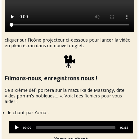
cliquer sur l’icône projecteur ci-dessous pour lancer la vidéo
en plein écran dans un nouvel onglet.
Filmons-nous, enregistrons nous !
Ce sixième défi portera sur la mazurka de Massingy, dite
« des pomm’s bobiques... ». Voici des fichiers pour vous
aider :
le chant par Yoma :
Audio
Current
Total
00:00
01:18
Player
time
duration
Yoma au chant