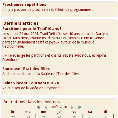
Prochaines répétitions
Il n'y a pas pas de prochaine répétition de programmée...
Derniers articles
Partitions pour le Trad’10 ans !
Le samedi 24 mai 2025, Tradi’Défi fête ses 10 ans au jardin Darcy à
Dijon. Musiciens, chanteurs, danseurs ou simples curieux, venez
partager un moment festif et joyeux autour de la musique
traditionnelle.
👉 Télécharge les partitions et chants, répète avec nous, et rejoins
l’aventure !
Sauteuse l’État des filles
Audio et partitions de la Sauteuse l’État des filles
Saint Vincent Tournante 2024
Voici le lien de la vidéo de Raymond !
Animations dans les environs
août 2026
lu
ma
me
je
ve
sa
di
27
28
29
30
31
1
2